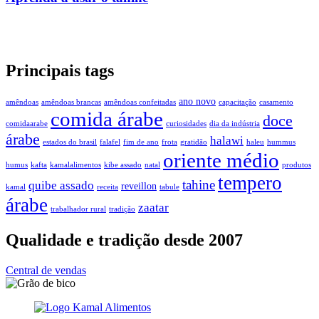
Principais tags
ano novo
amêndoas
amêndoas brancas
amêndoas confeitadas
capacitação
casamento
comida árabe
doce
comidaarabe
curiosidades
dia da indústria
árabe
halawi
estados do brasil
falafel
fim de ano
frota
gratidão
haleu
hummus
oriente médio
humus
kafta
kamalalimentos
kibe assado
natal
produtos
tempero
tahine
quibe assado
reveillon
kamal
receita
tabule
árabe
zaatar
trabalhador rural
tradição
Qualidade e tradição desde 2007
Central de vendas