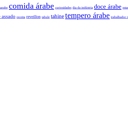
comida árabe
doce árabe
aarabe
curiosidades
dia da indústria
esta
tempero árabe
tahine
e assado
reveillon
receita
tabule
trabalhador r