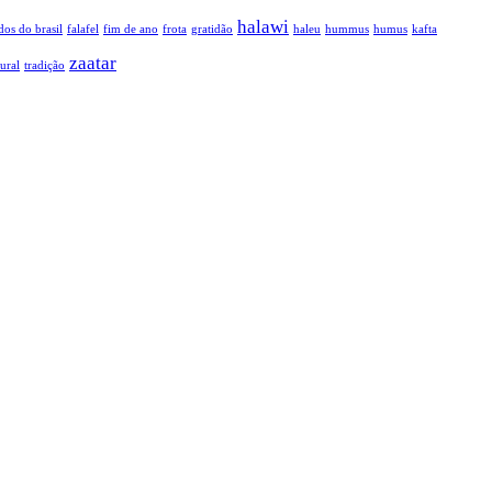
halawi
dos do brasil
falafel
fim de ano
frota
gratidão
haleu
hummus
humus
kafta
zaatar
ural
tradição