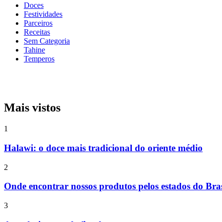
Doces
Festividades
Parceiros
Receitas
Sem Categoria
Tahine
Temperos
Mais vistos
1
Halawi: o doce mais tradicional do oriente médio
2
Onde encontrar nossos produtos pelos estados do Bras
3