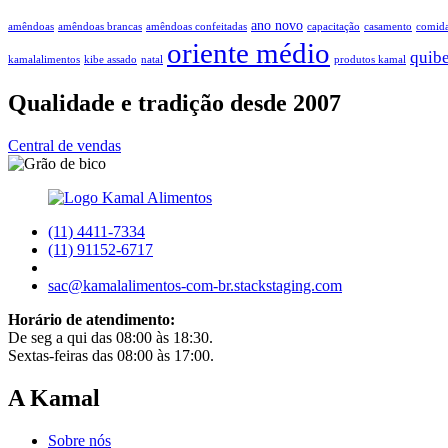
ano novo
amêndoas
amêndoas brancas
amêndoas confeitadas
capacitação
casamento
comid
oriente médio
quib
kamalalimentos
kibe assado
natal
produtos kamal
Qualidade e tradição desde 2007
Central de vendas
(11) 4411-7334
(11) 91152-6717
sac@kamalalimentos-com-br.stackstaging.com
Horário de atendimento:
De seg a qui das 08:00 às 18:30.
Sextas-feiras das 08:00 às 17:00.
A Kamal
Sobre nós