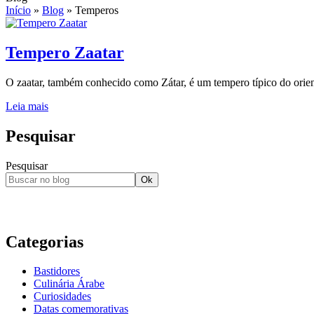
Início
»
Blog
»
Temperos
Tempero Zaatar
O zaatar, também conhecido como Zátar, é um tempero típico do orien
Leia mais
Pesquisar
Pesquisar
Ok
Categorias
Bastidores
Culinária Árabe
Curiosidades
Datas comemorativas